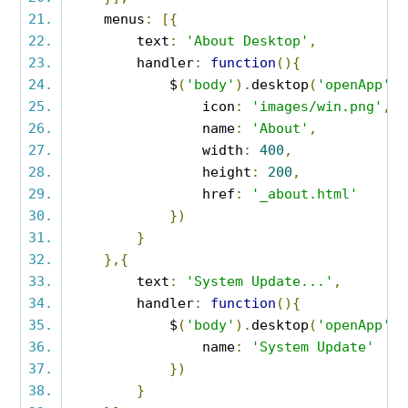
    menus
:
[{
        text
:
'About Desktop'
,
        handler
:
function
(){
            $
(
'body'
).
desktop
(
'openApp'
,
                icon
:
'images/win.png'
,
                name
:
'About'
,
                width
:
400
,
                height
:
200
,
                href
:
'_about.html'
})
}
},{
        text
:
'System Update...'
,
        handler
:
function
(){
            $
(
'body'
).
desktop
(
'openApp'
,
                name
:
'System Update'
})
}