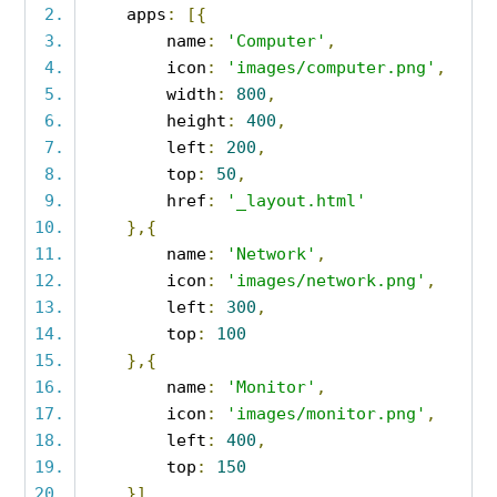
    apps
:
[{
        name
:
'Computer'
,
        icon
:
'images/computer.png'
,
        width
:
800
,
        height
:
400
,
        left
:
200
,
        top
:
50
,
        href
:
'_layout.html'
},{
        name
:
'Network'
,
        icon
:
'images/network.png'
,
        left
:
300
,
        top
:
100
},{
        name
:
'Monitor'
,
        icon
:
'images/monitor.png'
,
        left
:
400
,
        top
:
150
}],