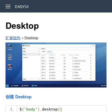
EASYUI
Desktop
扩展组件
» Desktop
创建 Desktop
$
(
'body'
).
desktop
({