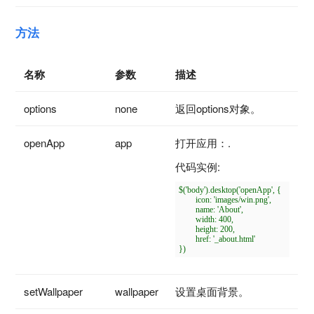
方法
名称
参数
描述
options
none
返回options对象。
openApp
app
打开应用：.
代码实例:
$('body').desktop('openApp', {

	icon: 'images/win.png',

	name: 'About',

	width: 400,

	height: 200,

	href: '_about.html'

setWallpaper
wallpaper
设置桌面背景。