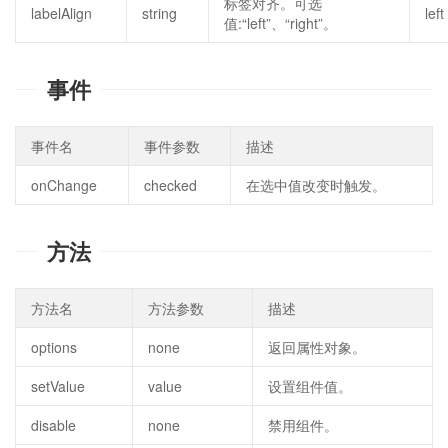
标签对齐。可选
labelAlign
string
left
值:“left”、“right”。
事件
事件名
事件参数
描述
onChange
checked
在选中值改变时触发。
方法
方法名
方法参数
描述
options
none
返回属性对象。
setValue
value
设置组件值。
disable
none
禁用组件。