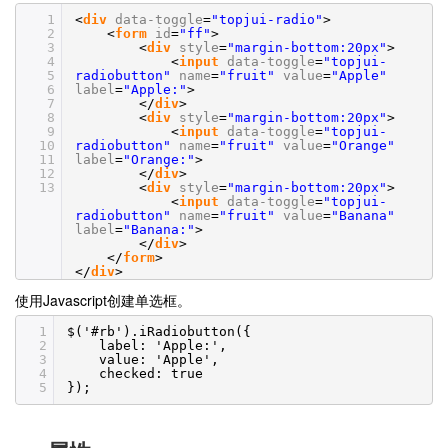
1
<
div
data-toggle
=
"topjui-radio"
>
2
<
form
id
=
"ff"
>
3
<
div
style
=
"margin-bottom:20px"
>
4
<
input
data-toggle
=
"topjui-
5
radiobutton"
name
=
"fruit"
value
=
"Apple"
6
label
=
"Apple:"
>
7
</
div
>
8
<
div
style
=
"margin-bottom:20px"
>
9
<
input
data-toggle
=
"topjui-
10
radiobutton"
name
=
"fruit"
value
=
"Orange"
11
label
=
"Orange:"
>
12
</
div
>
13
<
div
style
=
"margin-bottom:20px"
>
<
input
data-toggle
=
"topjui-
radiobutton"
name
=
"fruit"
value
=
"Banana"
label
=
"Banana:"
>
</
div
>
</
form
>
</
div
>
使用Javascript创建单选框。
1
$('#rb').iRadiobutton({
2
label: 'Apple:',
3
value: 'Apple',
4
checked: true
5
});