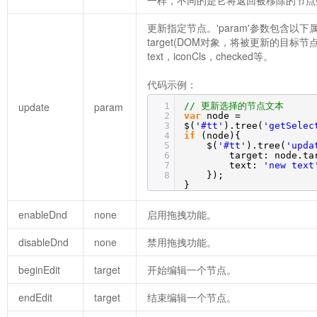
更新指定节点。'param'参数包含以下
target(DOM对象，将被更新的目标节点
text，iconCls，checked等。
代码示例：
update
param
1
// 更新选择的节点文本
2
var
node =
3
$(
'#tt'
).tree(
'getSelec
4
if
(node){
5
$(
'#tt'
).tree(
'upda
6
target: node.ta
7
text:
'new text
8
});
}
enableDnd
none
启用拖拽功能。
disableDnd
none
禁用拖拽功能。
beginEdit
target
开始编辑一个节点。
endEdit
target
结束编辑一个节点。