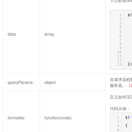
1
$
2
3
4
5
data
array
6
7
8
9
10
11
12
13
}
在请求远程
queryParams
object
服务器。
（
定义如何渲
代码示例：
formatter
function(node)
1
$(
2
3
{
4