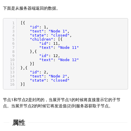
下面是从服务器端返回的数据。
1
[{
2
"id"
: 1,
3
"text"
:
"Node 1"
,
4
"state"
:
"closed"
,
5
"children"
: [{
6
"id"
: 11,
7
"text"
:
"Node 11"
8
},{
9
"id"
: 12,
10
"text"
:
"Node 12"
11
}]
12
},{
13
"id"
: 2,
14
"text"
:
"Node 2"
,
15
"state"
:
"closed"
16
}]
节点1和节点2是封闭的，当展开节点1的时候将直接显示它的子节
点。当展开节点2的时候它将发送值(2)到服务器获取子节点。
属性