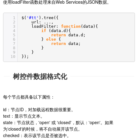
使用loadFilter函数处理来自Web Services的JSON数据。
1
$(
'#tt'
).tree({
2
url: ...,
3
loadFilter:
function
(data){
4
if
(data.d){
5
return
data.d;
6
}
else
{
7
return
data;
8
}
9
}
10
});
树控件数据格式化
每个节点都具备以下属性：
id：节点ID，对加载远程数据很重要。
text：显示节点文本。
state：节点状态，'open' 或 'closed'，默认：'open'。如果
为'closed'的时候，将不自动展开该节点。
checked：表示该节点是否被选中。