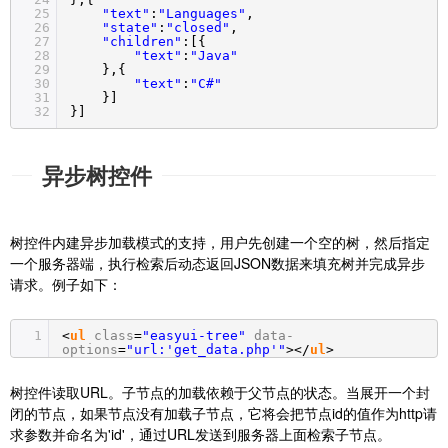
25
"text"
:
"Languages"
,
26
"state"
:
"closed"
,
27
"children"
:[{
28
"text"
:
"Java"
29
},{
30
"text"
:
"C#"
31
}]
32
}]
异步树控件
树控件内建异步加载模式的支持，用户先创建一个空的树，然后指定
一个服务器端，执行检索后动态返回JSON数据来填充树并完成异步
请求。例子如下：
1
<
ul
class
=
"easyui-tree"
data-
options
=
"url:'get_data.php'"
></
ul
>
树控件读取URL。子节点的加载依赖于父节点的状态。当展开一个封
闭的节点，如果节点没有加载子节点，它将会把节点id的值作为http请
求参数并命名为'id'，通过URL发送到服务器上面检索子节点。