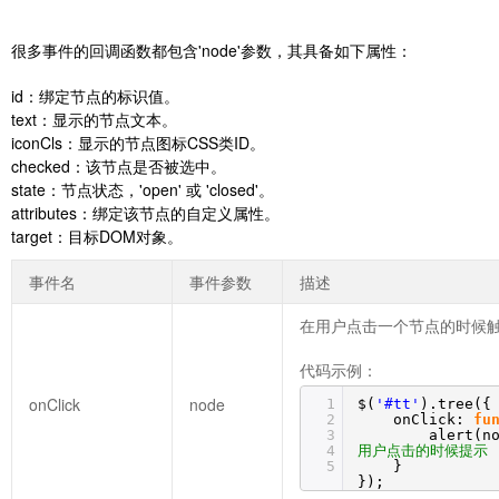
很多事件的回调函数都包含'node'参数，其具备如下属性：
id：绑定节点的标识值。
text：显示的节点文本。
iconCls：显示的节点图标CSS类ID。
checked：该节点是否被选中。
state：节点状态，'open' 或 'closed'。
attributes：绑定该节点的自定义属性。
target：目标DOM对象。
事件名
事件参数
描述
在用户点击一个节点的时候
代码示例：
onClick
node
1
$(
'#tt'
).tree({
2
onClick:
fu
3
alert(n
4
用户点击的时候提示
5
}
});