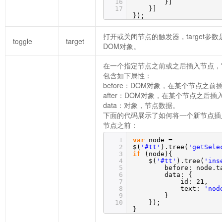
16
}]
17
}]
});
打开或关闭节点的触发器，target参
toggle
target
DOM对象。
在一个指定节点之前或之后插入节点，'p
包含如下属性：
before：DOM对象，在某个节点之前
after：DOM对象，在某个节点之后插
data：对象，节点数据。
下面的代码展示了如何将一个新节点插
节点之前：
1
var
node =
2
$(
'#tt'
).tree(
'getSele
3
if
(node){
4
$(
'#tt'
).tree(
'ins
5
before: node.t
6
data: {
7
id: 21,
8
text:
'nod
9
}
10
});
}