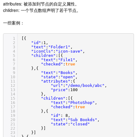
attributes: 被添加到节点的自定义属性。
children: 一个节点数组声明了若干节点。
一些案例：
1
[{
2
"id"
:1,
3
"text"
:
"Folder1"
,
4
"iconCls"
:
"icon-save"
,
5
"children"
:[{
6
"text"
:
"File1"
,
7
"checked"
:
true
8
},{
9
"text"
:
"Books"
,
10
"state"
:
"open"
,
11
"attributes"
:{
12
"url"
:
"/demo/book/abc"
,
13
"price"
:100
14
},
15
"children"
:[{
16
"text"
:
"PhotoShop"
,
17
"checked"
:
true
18
},{
19
"id"
: 8,
20
"text"
:
"Sub Bookds"
,
21
"state"
:
"closed"
22
}]
23
}]
24
},{