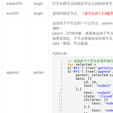
expandTo
target
打开从根节点到指定节点之间的所有节
scrollTo
target
滚动到指定节点。
（该方法自1.3.4版
追加若干子节点到一个父节点，param
属性：
parent：DOM对象，将要被追加子节
如果未指定，子节点将被追加至根节点
data：数组，节点数据。
代码示例：
1
// 追加若干个节点并选中他们
2
var
selected =
3
$(
'#tt'
).tree(
'getSele
4
$(
'#tt'
).tree(
'append'
append
param
5
parent: selected.t
6
data: [{
7
id: 23,
8
text:
'node23'
9
},{
10
text:
'node24'
11
state:
'closed
12
children: [{
13
text:
'nod
14
},{
15
text:
'nod