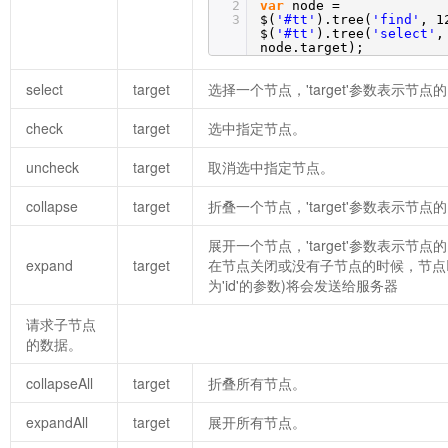
2
var
node =
3
$(
'#tt'
).tree(
'find'
, 1
$(
'#tt'
).tree(
'select'
,
node.target);
select
target
选择一个节点，'target'参数表示节点
check
target
选中指定节点。
uncheck
target
取消选中指定节点。
collapse
target
折叠一个节点，'target'参数表示节点
展开一个节点，'target'参数表示节点
expand
target
在节点关闭或没有子节点的时候，节点I
为'id'的参数)将会发送给服务器
请求子节点
的数据。
collapseAll
target
折叠所有节点。
expandAll
target
展开所有节点。