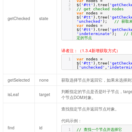
1
var
nodes =
2
$(
'#tt'
).tree(
'getCheck
3
// get checked nodes
var
nodes =
$(
'#tt'
).tree(
'getCheck
getChecked
state
'unchecked'
);
// 获取
var
nodes =
$(
'#tt'
).tree(
'getCheck
'indeterminate'
);
//
定的节点
译者注：（1.3.4新增获取方式）
1
var
nodes =
$(
'#tt'
).tree(
'getCheck
[
'unchecked'
,
'indetermi
getSelected
none
获取选择节点并返回它，如果未选择则返回
判断指定的节点是否是叶子节点，targ
isLeaf
target
个节点DOM对象。
查找指定节点并返回节点对象。
代码示例：
find
id
1
// 查找一个节点并选择它