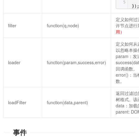
5
})
定义如何过
filter
function(q,node)
许节点进行
用）
定义如何从远
以忽略本操
param
loader
function(param,success,error)
success
回调函数。
error(
数。
返回过滤过
树格式。该
loadFilter
function(data,parent)
data：加
parent:
事件