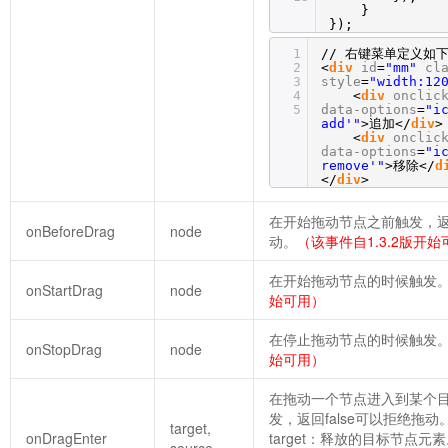
}
});
1
// 右键菜单定义如
2
<
div
id
=
"mm"
cl
3
style
=
"width:12
4
<
div
onclic
5
data-options
=
"i
add'"
>追加</
div
>
<
div
onclic
data-options
=
"i
remove'"
>移除</
d
</
div
>
在开始拖动节点之前触发，返回
onBeforeDrag
node
动。
（该事件自1.3.2版开
在开始拖动节点的时候触发
onStartDrag
node
始可用）
在停止拖动节点的时候触发
onStopDrag
node
始可用）
在拖动一个节点进入到某个
发，返回false可以拒绝拖动
target,
onDragEnter
target：释放的目标节点元
source