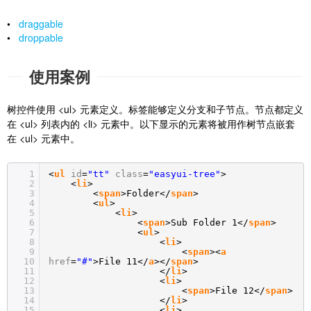
•
draggable
•
droppable
使用案例
树控件使用 <ul> 元素定义。标签能够定义分支和子节点。节点都定义
在 <ul> 列表内的 <li> 元素中。以下显示的元素将被用作树节点嵌套
在 <ul> 元素中。
1
<
ul
id
=
"tt"
class
=
"easyui-tree"
>
2
<
li
>
3
<
span
>Folder</
span
>
4
<
ul
>
5
<
li
>
6
<
span
>Sub Folder 1</
span
>
7
<
ul
>
8
<
li
>
9
<
span
><
a
10
href
=
"#"
>File 11</
a
></
span
>
11
</
li
>
12
<
li
>
13
<
span
>File 12</
span
>
14
</
li
>
15
<
li
>