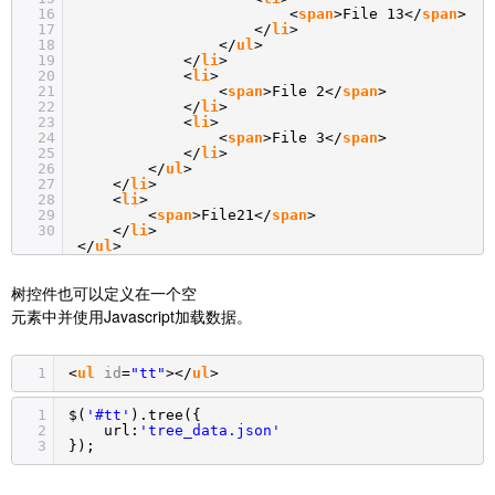
16
<
span
>File 13</
span
>
17
</
li
>
18
</
ul
>
19
</
li
>
20
<
li
>
21
<
span
>File 2</
span
>
22
</
li
>
23
<
li
>
24
<
span
>File 3</
span
>
25
</
li
>
26
</
ul
>
27
</
li
>
28
<
li
>
29
<
span
>File21</
span
>
30
</
li
>
</
ul
>
树控件也可以定义在一个空
元素中并使用Javascript加载数据。
1
<
ul
id
=
"tt"
></
ul
>
1
$(
'#tt'
).tree({
2
url:
'tree_data.json'
3
});