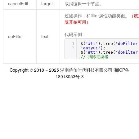
cancelEdit
target
取消编辑一个节点。
过滤操作，和filter属性功能类似。
（该方
版开始可用）
代码示例：
doFilter
text
1
$(
'#tt'
).tree(
'doFilter
2
'easyui'
);
$(
'#tt'
).tree(
'doFilter
// 清除过滤器
Copyright © 2018 ~ 2025
湖南佐佑时代科技有限公司
湘ICP备
18018053号-3