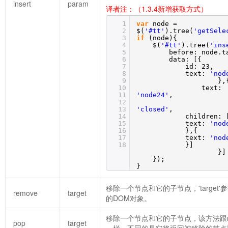
insert
param
译者注：（1.3.4新增获取方式）
1
var
node =
2
$(
'#tt'
).tree(
'getSele
3
if
(node){
4
$(
'#tt'
).tree(
'ins
5
before: node.t
6
data: [{
7
id: 23,
8
text:
'nod
9
},
10
text:
11
'node24'
,
12
13
'closed'
,
14
children: 
15
text:
'nod
16
},{
17
text:
'nod
18
}]
}]
});
}
移除一个节点和它的子节点，'target
remove
target
的DOM对象。
移除一个节点和它的子节点，该方法跟re
pop
target
一样，不同的是它将返回被移除的节点