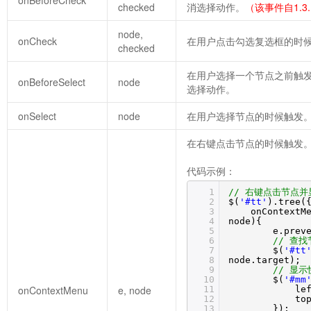
checked
消选择动作。
（该事件自1.3
node,
onCheck
在用户点击勾选复选框的时
checked
在用户选择一个节点之前触发，
onBeforeSelect
node
选择动作。
onSelect
node
在用户选择节点的时候触发
在右键点击节点的时候触发
代码示例：
1
// 右键点击节点
2
$(
'#tt'
).tree(
3
onContextM
4
node){
5
e.prev
6
// 查找
7
$(
'#tt
8
node.target);
9
// 显
10
$(
'#mm
onContextMenu
e, node
11
le
12
to
13
});