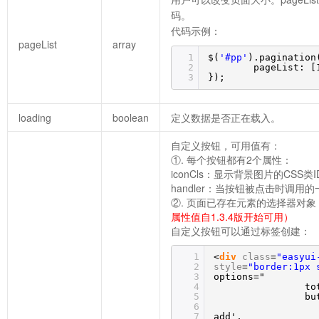
码。
代码示例：
pageList
array
1
$(
'#pp'
).pagination
2
pageList: [
3
});
loading
boolean
定义数据是否正在载入。
自定义按钮，可用值有：
①. 每个按钮都有2个属性：
iconCls：显示背景图片的CSS类I
handler：当按钮被点击时调用
②. 页面已存在元素的选择器对象（例如：
属性值自1.3.4版开始可用）
自定义按钮可以通过标签创建：
1
<
div
class
=
"easyui
2
style
=
"border:1px 
3
options="
4
to
5
bu
6
7
add',