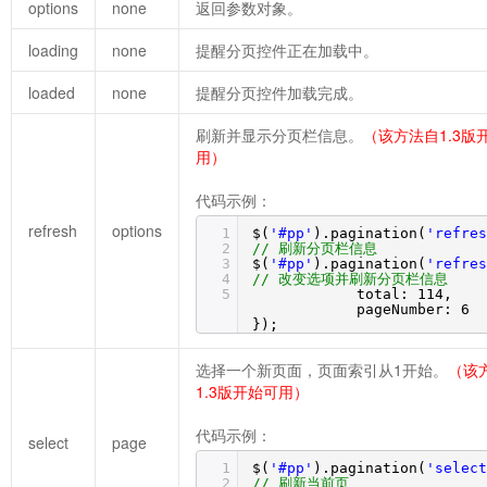
options
none
返回参数对象。
loading
none
提醒分页控件正在加载中。
loaded
none
提醒分页控件加载完成。
刷新并显示分页栏信息。
（该方法自1.3版
用）
代码示例：
refresh
options
1
$(
'#pp'
).pagination(
'refres
2
// 刷新分页栏信息
3
$(
'#pp'
).pagination(
'refres
4
// 改变选项并刷新分页栏信息
5
total: 114,
pageNumber: 6
});
选择一个新页面，页面索引从1开始。
（该
1.3版开始可用）
代码示例：
select
page
1
$(
'#pp'
).pagination(
'select
2
// 刷新当前页