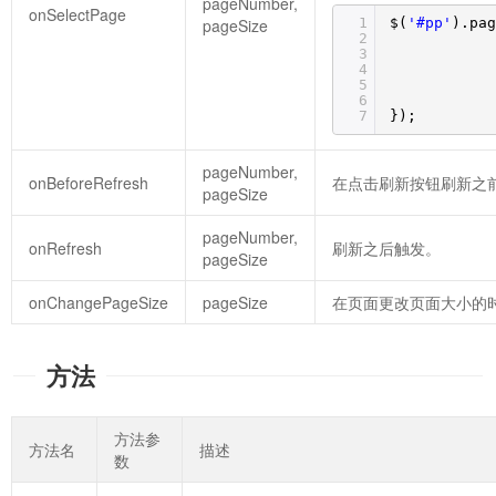
pageNumber,
onSelectPage
1
$(
'#pp'
).pag
pageSize
2
3
4
5
6
7
});
pageNumber,
onBeforeRefresh
在点击刷新按钮刷新之前
pageSize
pageNumber,
onRefresh
刷新之后触发。
pageSize
onChangePageSize
pageSize
在页面更改页面大小的
方法
方法参
方法名
描述
数