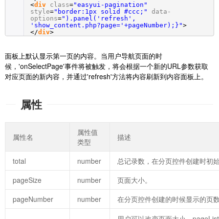
<
div
class
=
"easyui-pagination"
style
=
"border:1px solid #ccc;"
data-
options
=
").panel('refresh',
'show_content.php?page='+pageNumber);}"
>
</
div
>
面板上默认显示第一页的内容。当用户导航页面的时
候，'onSelectPage'事件将被触发，将会根据一个新的URL参数获取
对应页面的新内容，并通过'refresh'方法将内容刷新到内容面板上。
属性
属性值
属性名
描述
类型
total
number
总记录数，在分页控件创建时初
pageSize
number
页面大小。
pageNumber
number
在分页控件创建的时候显示的页
用户可以改变页面大小。pageLi