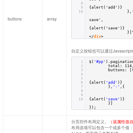
8
9
{alert('add')}
10
},
buttons
array
save',
{alert('save')}
}]
</
div
>
自定义按钮也可以通过Javascrip
1
$(
'#pp'
).paginatio
2
total: 114
3
buttons: [
4
5
6
{alert(
'add'
)}
7
},
'-'
,{
8
9
10
{alert(
'save'
)}
}]
});
分页控件布局定义。
（该属性值自
布局选项可以包含一个或多个值