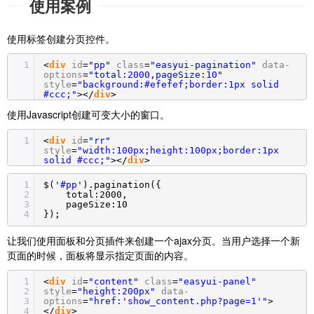
使用案例
使用标签创建分页控件。
1
<
div
id
=
"pp"
class
=
"easyui-pagination"
data-
options
=
"total:2000,pageSize:10"
style
=
"background:#efefef;border:1px solid
#ccc;"
></
div
>
使用Javascript创建可变大小的窗口。
1
<
div
id
=
"rr"
style
=
"width:100px;height:100px;border:1px
solid #ccc;"
></
div
>
1
$(
'#pp'
).pagination({
2
total:2000,
3
pageSize:10
4
});
让我们使用面板和分页插件来创建一个ajax分页。当用户选择一个新
页面的时候，面板将显示指定页面的内容。
1
<
div
id
=
"content"
class
=
"easyui-panel"
2
style
=
"height:200px"
data-
3
options
=
"href:'show_content.php?page=1'"
>
4
</
div
>