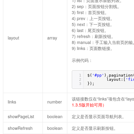
1) list：页面显示条数列表。
2) sep：页面按钮分割线。
3) first：首页按钮。
4) prev：上一页按钮。
5) next：下一页按钮。
6) last：尾页按钮。
7) refresh：刷新按钮。
layout
array
8) manual：手工输入当前页的
9) links：页面数链接。
示例代码：
1
$(
'#pp'
).pagination
2
layout:[
'fi
3
});
该链接数仅在“links”项包含在“la
links
number
1.3.5版开始可用）
showPageList
boolean
定义是否显示页面导航列表。
showRefresh
boolean
定义是否显示刷新按钮。